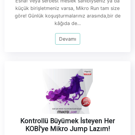
Esnaf veya serbest meslek sahibiyseniz ya da
küçük birişletmeniz varsa, Mikro Run tam size
göre! Günlük koşuşturmalarınız arasında,bir de
kâğıda de...
Devamı
Kontrollü Büyümek İsteyen Her
KOBİ'ye Mikro Jump Lazım!