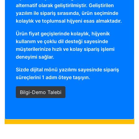
alternatif olarak geliştirilmiştir. Geliştirilen
yazılım ile sipariş sırasında, ürün seçiminde
kolaylık ve toplumsal hijyeni esas almaktadır.
Ürün fiyat geçişlerinde kolaylık, hijyenik
kullanım ve çoklu dil desteği sayesinde
müşterilerinize hızlı ve kolay sipariş işlemi
deneyimi sağlar.
Sizde dijital mönü yazılımı sayesinde sipariş
süreçlerini 1 adım öteye taşıyın.
Bilgi-Demo Talebi