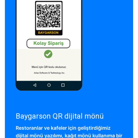
Baygarson QR dijital mönü
Restoranlar ve kafeler için geliştirdiğimiz
dijital mönü yazılımı, kağıt mönü kullanıma bir